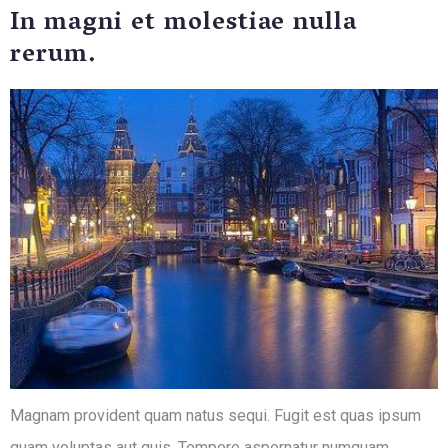
In magni et molestiae nulla
rerum.
Magnam provident quam natus sequi. Fugit est quas ipsum
quam voluptas aut quis. Tempore aspernatur numquam