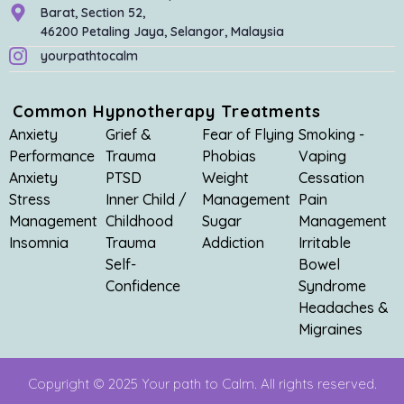
Barat, Section 52,
46200 Petaling Jaya, Selangor, Malaysia
yourpathtocalm
Common Hypnotherapy Treatments
Anxiety
Grief &
Fear of Flying
Smoking -
Performance
Trauma
Phobias
Vaping
Anxiety
PTSD
Weight
Cessation
Stress
Inner Child /
Management
Pain
Management
Childhood
Sugar
Management
Insomnia
Trauma
Addiction
Irritable
Self-
Bowel
Confidence
Syndrome
Headaches &
Migraines
Copyright © 2025 Your path to Calm. All rights reserved.