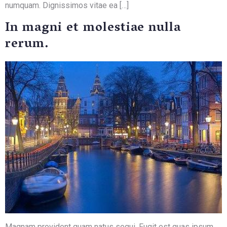
numquam. Dignissimos vitae ea […]
In magni et molestiae nulla
rerum.
Magnam provident quam natus sequi. Fugit est quas ipsum