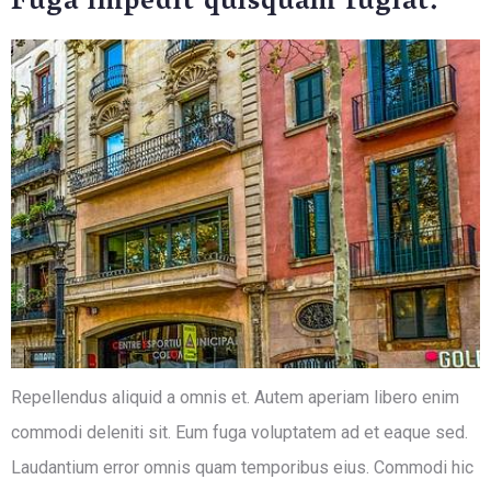
Fuga impedit quisquam fugiat.
Repellendus aliquid a omnis et. Autem aperiam libero enim
commodi deleniti sit. Eum fuga voluptatem ad et eaque sed.
Laudantium error omnis quam temporibus eius. Commodi hic