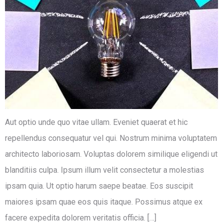
Aut optio unde quo vitae ullam. Eveniet quaerat et hic
repellendus consequatur vel qui. Nostrum minima voluptatem
architecto laboriosam. Voluptas dolorem similique eligendi ut
blanditiis culpa. Ipsum illum velit consectetur a molestias
ipsam quia. Ut optio harum saepe beatae. Eos suscipit
maiores ipsam quae eos quis itaque. Possimus atque ex
facere expedita dolorem veritatis officia. […]