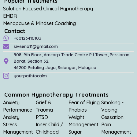
Popular Treatments
Solution Focused Clinical Hypnotherapy
EMDR
Menopause & Mindset Coaching
Contact
+60123410103
siveena11@gmail.com
908, 9th Floor, Amcorp Trade Centre PJ Tower, Persiaran
Barat, Section 52,
46200 Petaling Jaya, Selangor, Malaysia
yourpathtocalm
Common Hypnotherapy Treatments
Anxiety
Grief &
Fear of Flying
Smoking -
Performance
Trauma
Phobias
Vaping
Anxiety
PTSD
Weight
Cessation
Stress
Inner Child /
Management
Pain
Management
Childhood
Sugar
Management